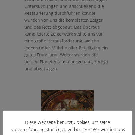
Untersuchungen und anschließend die
Restaurierung durchführen konnte,
wurden von uns die kompletten Zeiger
und das Rete abgebaut. Das überaus
komplizierte Zeigerwerk stellte uns vor
eine große Herausforderung, welche
jedoch unter Mithilfe aller Beteiligten ein
gutes Ende fand. Weiter wurden die
beiden Planetentafeln ausgebaut, zerlegt
und abgetragen.
Diese Webseite benutzt Cookies, um seine
Nutzererfahrung ständig zu verbessern. Wir würden uns