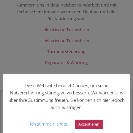
kümmern uns in detailreicher Handarbeit und mit
technischem Know-How um den Neubau und die
Restaurierung von:
elektrische Turmuhren
historische Turmuhren
Turmuhrsteuerung
Reparatur & Wartung
Diese Webseite benutzt Cookies, um seine
Nutzererfahrung ständig zu verbessern. Wir würden uns
über Ihre Zustimmung freuen. Sie können sich hier jedoch
auch austragen.
Ich stimme nicht zu.
Akzeptieren
Sie haben Interesse an